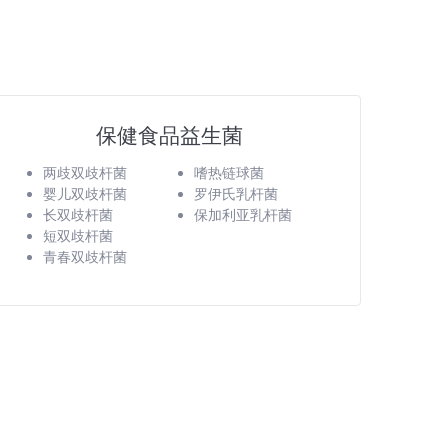
保健食品益生菌
两歧双歧杆菌
嗜热链球菌
婴儿双歧杆菌
罗伊氏乳杆菌
长双歧杆菌
保加利亚乳杆菌
短双歧杆菌
青春双歧杆菌