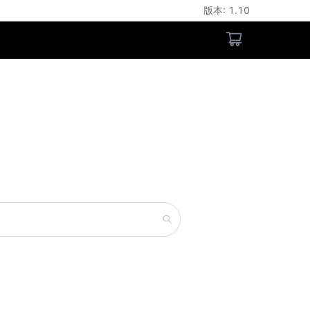
版本: 1.10