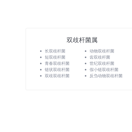
双歧杆菌属
长双歧杆菌
动物双歧杆菌
短双歧杆菌
齿双歧杆菌
青春双歧杆菌
世纪双歧杆菌
链状双歧杆菌
假小链双歧杆菌
双歧双歧杆菌
反刍动物双歧杆菌